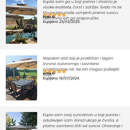
Kupila sam ga u boji panna i stvarno je
visoke kvalitete, čvrst i izdržljiv. Sviđa mi se
što se lako može usmjeriti prema suncu.
Ivan G.
Definitivno bih ga preporučila.
Kupljeno 23/03/2025.
Napokon alat koji je praktičan i lagan.
Izvrsna autonomija i savršeno
podešavanje niti. Ne bih mogao poželjeti
Ante D.
bolje.
Kupljeno 16/07/2024.
Kupio sam ovaj suncobran u boji panna i
oduševljen sam. Konstrukcija je čvrsta, a
platno savršeno štiti od sunca. Otvaranje i