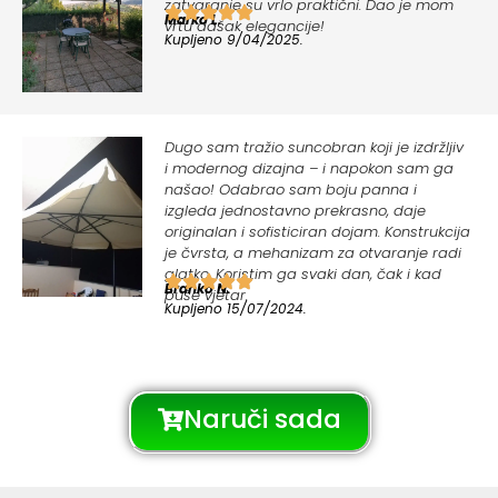
zatvaranje su vrlo praktični. Dao je mom
Marko L.
vrtu dašak elegancije!
Kupljeno 9/04/2025.
Dugo sam tražio suncobran koji je izdržljiv
i modernog dizajna – i napokon sam ga
našao! Odabrao sam boju panna i
izgleda jednostavno prekrasno, daje
originalan i sofisticiran dojam. Konstrukcija
je čvrsta, a mehanizam za otvaranje radi
glatko. Koristim ga svaki dan, čak i kad
Branko N.
puše vjetar.
Kupljeno 15/07/2024.
Naruči sada