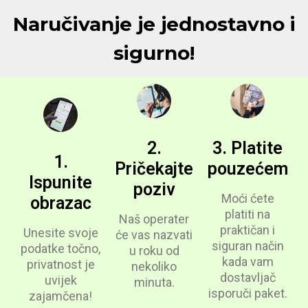
Naručivanje je jednostavno i
sigurno!
2.
3. Platite
1.
Pričekajte
pouzećem
Ispunite
poziv
Moći ćete
obrazac
platiti na
Naš operater
praktičan i
Unesite svoje
će vas nazvati
siguran način
podatke točno,
u roku od
kada vam
privatnost je
nekoliko
dostavljač
uvijek
minuta.
isporuči paket.
zajamčena!