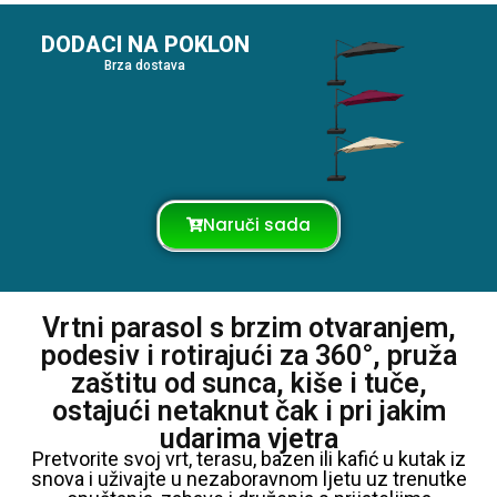
DODACI NA POKLON
Brza dostava
Naruči sada
Vrtni parasol s brzim otvaranjem,
podesiv i rotirajući za 360°, pruža
zaštitu od sunca, kiše i tuče,
ostajući netaknut čak i pri jakim
udarima vjetra
Pretvorite svoj vrt, terasu, bazen ili kafić u kutak iz
snova i uživajte u nezaboravnom ljetu uz trenutke